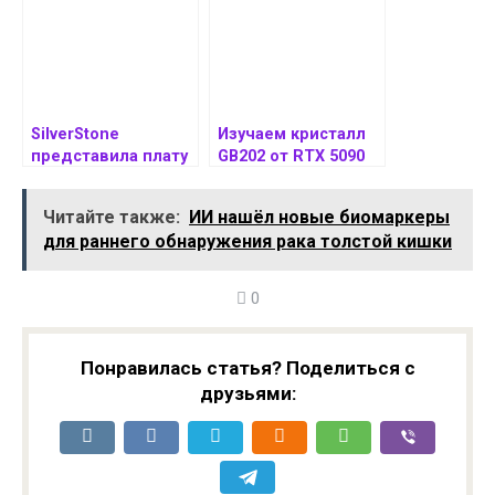
консолей
SilverStone
Изучаем кристалл
представила плату
GB202 от RTX 5090
ECM40 с
детальнейшим
поддержкой
образом
Читайте также:
ИИ нашёл новые биомаркеры
четырех M.2
для раннего обнаружения рака толстой кишки
накопителей
0
Понравилась статья? Поделиться с
друзьями: