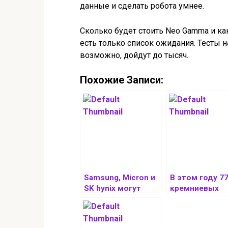
данные и сделать робота умнее.
Сколько будет стоить Neo Gamma и как
есть только список ожидания. Тесты н
возможно, дойдут до тысяч.
Похожие Записи:
Samsung, Micron и
В этом году 7
SK hynix могут
кремниевых
отказаться от
пластин для
производства
ускорителей 
DDR3 и DDR4 в
будет