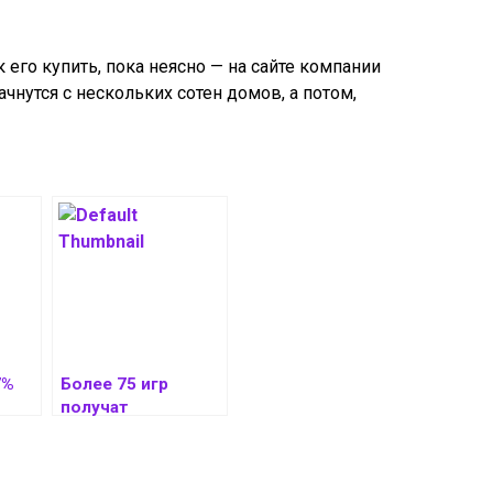
 его купить, пока неясно — на сайте компании
ачнутся с нескольких сотен домов, а потом,
7%
Более 75 игр
получат
поддержку AMD
ИИ
FSR 4 в этом году