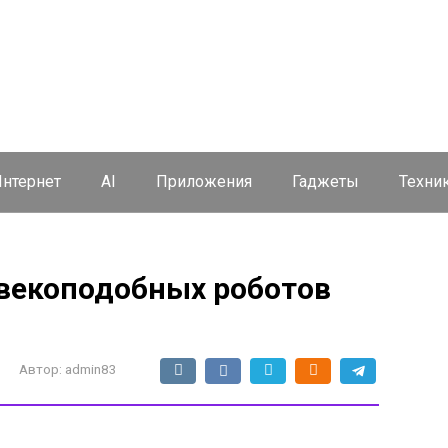
нтернет
AI
Приложения
Гаджеты
Техни
овекоподобных роботов
Автор:
admin83