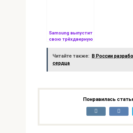
этом году
использовано
NVIDIA
Samsung выпустит
свою трёхдверную
уже в этом году
Читайте также:
В России разраб
сердца
Понравилась стать