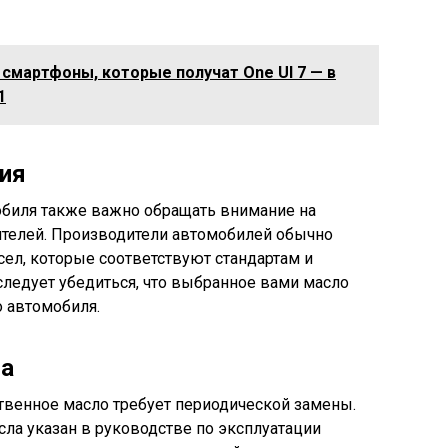
смартфоны, которые получат One UI 7 — в
1
ия
биля также важно обращать внимание на
телей. Производители автомобилей обычно
л, которые соответствуют стандартам и
следует убедиться, что выбранное вами масло
 автомобиля.
ла
твенное масло требует периодической замены.
а указан в руководстве по эксплуатации