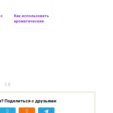
кс
Как использовать
ароматические
масла для
привлечения
денежной энергии
0
я? Поделиться с друзьями: