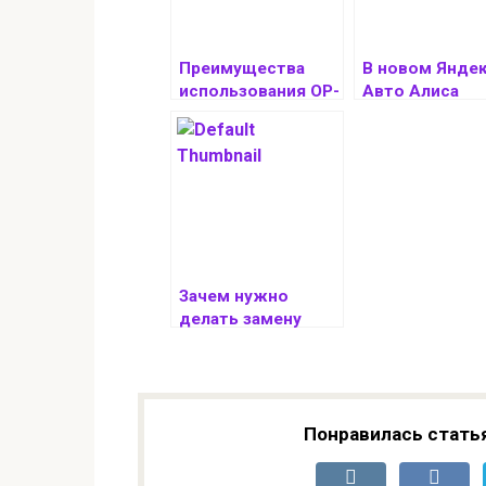
Преимущества
В новом Янде
использования OP-
Авто Алиса
COM для
сможет по
диагностики
голосовой
автомобиля
команде
управлять
климатом и
двигателем
автомобиля
Зачем нужно
делать замену
масла в
автомобиле?
Понравилась стать