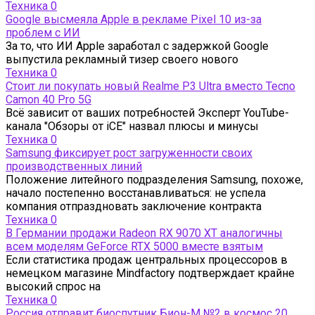
Техника
0
Google высмеяла Apple в рекламе Pixel 10 из-за
проблем с ИИ
За то, что ИИ Apple заработал с задержкой Google
выпустила рекламный тизер своего нового
Техника
0
Стоит ли покупать новый Realme P3 Ultra вместо Tecno
Camon 40 Pro 5G
Всё зависит от ваших потребностей Эксперт YouTube-
канала "Обзоры от iCE" назвал плюсы и минусы
Техника
0
Samsung фиксирует рост загруженности своих
производственных линий
Положение литейного подразделения Samsung, похоже,
начало постепенно восстанавливаться: не успела
компания отпраздновать заключение контракта
Техника
0
В Германии продажи Radeon RX 9070 XT аналогичны
всем моделям GeForce RTX 5000 вместе взятым
Если статистика продаж центральных процессоров в
немецком магазине Mindfactory подтверждает крайне
высокий спрос на
Техника
0
Россия отправит биоспутник Бион-М №2 в космос 20