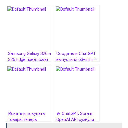
Samsung Galaxy S26 и
Создатели ChatGPT
S26 Edge предложат
выпустили o3-mini —
с Exynos 2600 и
лучшую нейросеть
SD8E2, а
для науки и кодинга
суперфлагман S26
Ultra только с SD8E2
Искать и покупать
🔥 ChatGPT, Sora и
товары теперь
OpenAI API рухнули
можно прямо внутри
по всему миру: