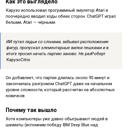
Как это выглядело
Карузо использовал программный эмулятор Atari и
поочерёдно вводил ходы обеих сторон. ChatGPT играл
белыми, Atari — чёрными.
ИИ путал ладьи со слонами, забывал расположение
фигур, пропускал элементарные вилки пешками и в
итоге просил начать партию заново. Не раз
Роберт
КарузоCitrix
Он добавляет, что партия длилась около 90 минут и
закончилась разгромом ChatGPT даже на начальном
уровне сложности, который рассчитан на абсолютных
новичков.
Почему так вышло
Хотя компьютеры уже давно обыгрывают людей в
шахматы (вспомним победу IBM Deep Blue над