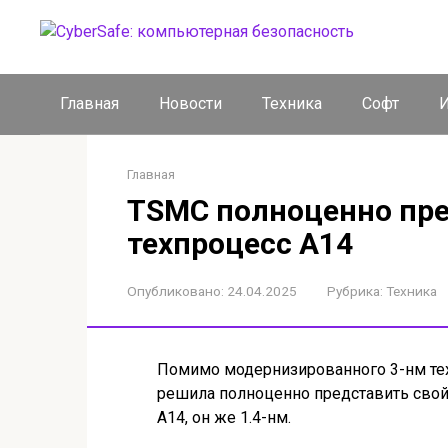
Перейти
к
контенту
Главная
Новости
Техника
Софт
И
Главная
TSMC полноценно пр
техпроцесс A14
Опубликовано:
24.04.2025
Рубрика:
Техника
Помимо модернизированного 3-нм тех
решила полноценно представить сво
A14, он же 1.4-нм.