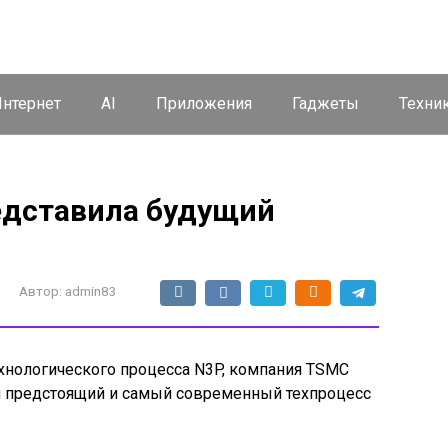
нтернет
AI
Приложения
Гаджеты
Техни
едставила будущий
Автор:
admin83
нологического процесса N3P, компания TSMC
й предстоящий и самый современный техпроцесс