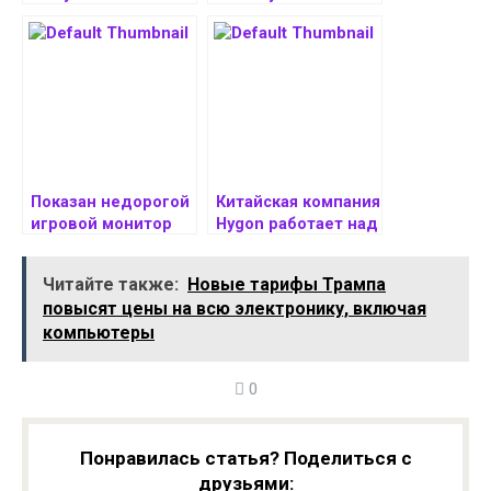
народный 27-
игровой ноутбук
дюймовый игровой
Legion 9i с Core
монитор ZQ27F320L
Ultra 9 275HX и RTX
с кадровой
5090M
частотой 320 Гц
Показан недорогой
Китайская компания
игровой монитор
Hygon работает над
Thunderobot с
128-ядерным и 512-
высшей частотой
поточным
Читайте также:
Новые тарифы Трампа
обновления 400 Гц
процессором
повысят цены на всю электронику, включая
компьютеры
0
Понравилась статья? Поделиться с
друзьями: