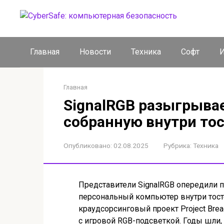
Перейти
к
контенту
Главная
Новости
Техника
Софт
И
Главная
SignalRGB разыгрывае
собранную внутри то
Опубликовано:
02.08.2025
Рубрика:
Техника
Представители SignalRGB опередили п
персональный компьютер внутри тостер
краудсорсинговый проект Project Brea
с игровой RGB-подсветкой. Годы шли,