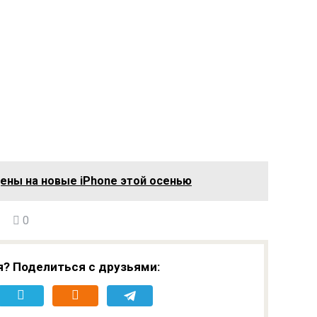
оль —
внимание на
же
игровую приставку
Nintendo Switch 2
256 GB
цены на новые iPhone этой осенью
0
я? Поделиться с друзьями: