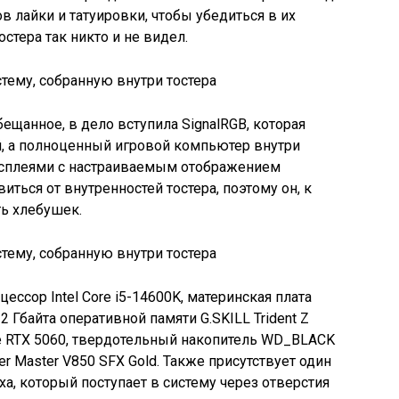
в лайки и татуировки, чтобы убедиться в их
остера так никто и не видел.
бещанное, в дело вступила SignalRGB, которая
ой, а полноценный игровой компьютер внутри
дисплеями с настраиваемым отображением
ться от внутренностей тостера, поэтому он, к
ь хлебушек.
ессор Intel Core i5-14600K, материнская плата
2 Гбайта оперативной памяти G.SKILL Trident Z
e RTX 5060, твердотельный накопитель WD_BLACK
er Master V850 SFX Gold. Также присутствует один
а, который поступает в систему через отверстия