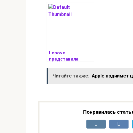
очередной
игровую конс
игровой флагман в
соглашение у
стилистике
подписано
Cyberpunk 2077
Lenovo
представила
супердоступную
игровую мышь
Читайте также:
Apple поднимет 
G701 за $15
Понравилась стать