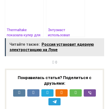
синдрома
Thermaltake
Энтузиаст
показала кулер для
использовал
жидкого охлаждения
радиатор от BMW M4
Читайте также:
Россия установит ядерную
с четырьмя экранами
для охлаждения AMD
электростанцию на Луне
Threadripper PRO
9995WX
0
Понравилась статья? Поделиться с
друзьями: