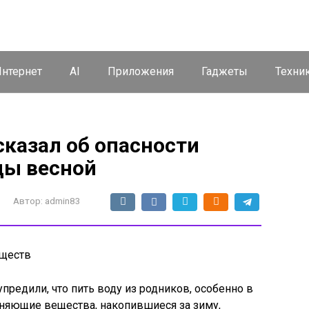
нтернет
AI
Приложения
Гаджеты
Техни
сказал об опасности
ды весной
Автор:
admin83
еществ
редили, что пить воду из родников, особенно в
зняющие вещества, накопившиеся за зиму,