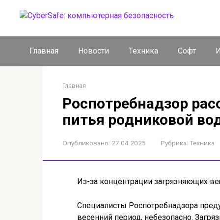
Перейти
к
контенту
Главная
Новости
Техника
Софт
И
Главная
Роспотребнадзор рас
питья родниковой во
Опубликовано:
27.04.2025
Рубрика:
Техника
Из-за концентрации загрязняющих в
Специалисты Роспотребнадзора предуп
весенний период, небезопасно. Загря