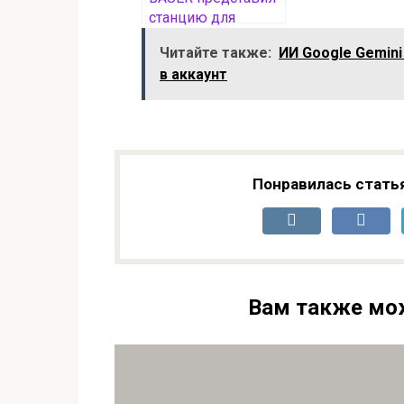
станцию для
генерации
Читайте также:
ИИ Google Gemin
«водородной
в аккаунт
воды»
Понравилась стать
Вам также мо