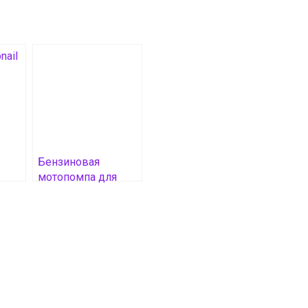
Бензиновая
мотопомпа для
е
воды: область
у
применения и
эффективность