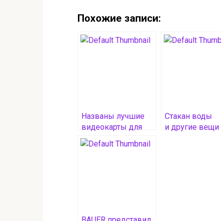
Похожие записи:
Названы лучшие
Стакан воды
видеокарты для
и другие вещи
покупки весной
с утра, которы
2025 г.
улучшат работ
вашего мозга
BAUER представил