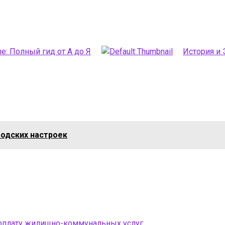
e: Полный гид от А до Я
История и
одских настроек
 оплату жилищно-коммунальных услуг