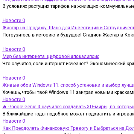
В условиях растущих тарифов на жилищно-коммунальные 
Новости
0
Жастар на Продажу: Шанс для Инвестиций и Сотрудничес
Погрузитесь в историю и будущее! Стадион Жастар в Кокш
Новости
0
Мир без интернета: цифровой апокалипсис
Что случится, если интернет исчезнет? Экономический кр
Новости
0
Живые обои Windows 11: способ установки и выбор лучш
Хочешь, чтобы твой Windows 11 заиграл новыми краска
Новости
0
🔥 Google Genie 3 научился создавать 3D-миры, по кото
В ближайшие годы подобное может подхватить и игровая 
Новости
0
Как Преодолеть Финансовую Тревогу и Выбраться из До