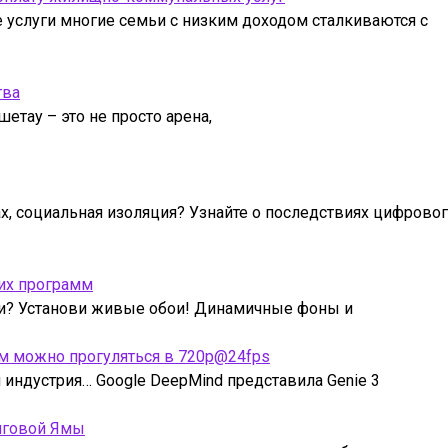
услуги многие семьи с низким доходом сталкиваются с
тва
етау – это не просто арена,
ах, социальная изоляция? Узнайте о последствиях цифрово
их программ
ми? Установи живые обои! Динамичные фоны и
рым можно прогуляться в 720p@24fps
индустрия… Google DeepMind представила Genie 3
лговой Ямы