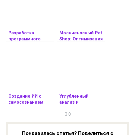
Разработка
Молниеносный Pet
программного
Shop: Оптимизация
обеспечения:
производительност
основные аспекты
и мобильного
приложения для
интернет-магазина
товаров для
животных
Создание ИИ с
Углубленный
самосознанием:
анализ и
Ключевые аспекты
перспективы
0
и перспективы
развития
мобильного
приложения для
изучения языков с
Понравилась статья? Поделиться с