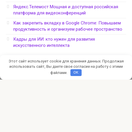
Яндекс.Телемост Мощная и доступная российская
платформа для видеоконференций
Как закрепить вкладку в Google Chrome: Повышаем
продуктивность и организуем рабочее пространство
Кадры для ИИ: кто нужен для развития
искусственного интеллекта
Этот сайт использует cookie для хранения данных. Продолжая
использовать сайт, Вы даете свое согласие на работу с этими
файлами.
OK
Политика конфиденциальности
© 2026 CyberSafe: компьютерная безопасность
Администрация сайта не несет ответственности за
работоспособность ресурсов, на которые размещены
гиперссылки, и за содержание рекламных объявлений.
Администрация сайта может не разделять мнения