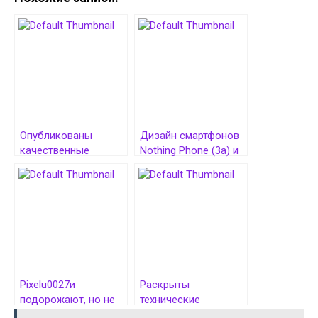
Опубликованы
Дизайн смартфонов
качественные
Nothing Phone (3a) и
рендеры Google Pixel
Nothing Phone (3a)
10, Pixel 10 Pro и Pixel
Pro полностью
10 Pro XL
раскрыт
Pixelu0027и
Раскрыты
подорожают, но не
технические
все: инсайдер
характеристики