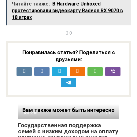
Читайте также:
В Hardware Unboxed
раскрыл стоимость
Google Pixel 10 Pro и
протестировали видеокарту Radeon RX 9070 в
смартфонов линейки
Pixel 10 Pro XL
18 играх
Google Pixel 10
0
Понравилась статья? Поделиться с
друзьями:
Вам также может быть интересно
Новости
0
Государственная поддержка
семей с низким доходом на оплату