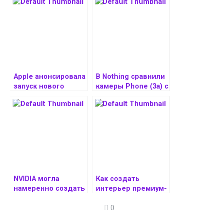
Apple анонсировала
В Nothing сравнили
запуск нового
камеры Phone (3a) с
продукта в
iPhone 16 Pro Max —
следующую среду
примеры
фотографий
NVIDIA могла
Как создать
намеренно создать
интерьер премиум-
дефицит GeForce
класса: важные
0
RTX 5000 как
детали, которые
маркетинговый ход
нельзя упустить