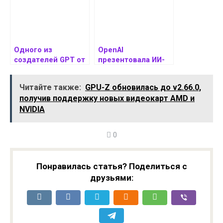
Одного из
OpenAI
создателей GPT от
презентовала ИИ-
OpenAI вызвали в
оператора. Он
суд по делу о
будет помогать вам
Читайте также:
GPU-Z обновилась до v2.66.0,
нарушении
в мировой сети.
получив поддержку новых видеокарт AMD и
авторских прав
NVIDIA
ChatGPT
0
Понравилась статья? Поделиться с
друзьями: