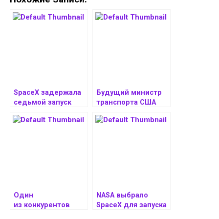
SpaceX задержала
Будущий министр
седьмой запуск
транспорта США
ракеты Starship
раскритиковал
регуляторные
штрафы в
отношении SpaceX
Один
NASA выбрало
из конкурентов
SpaceX для запуска
SpaceX — Blue
телескопа для