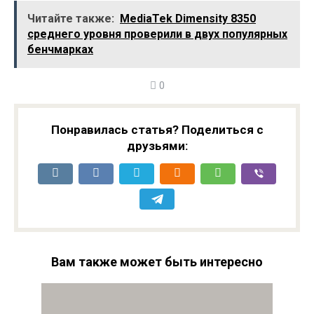
Origin — уволит
поиска астероидов
Читайте также:
MediaTek Dimensity 8350
каждого десятого
среднего уровня проверили в двух популярных
сотрудника
бенчмарках
0
Понравилась статья? Поделиться с
друзьями:
Вам также может быть интересно