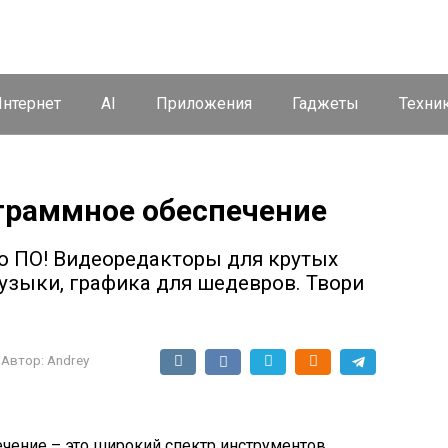
нтернет
AI
Приложения
Гаджеты
Техни
граммное обеспечение
о ПО! Видеоредакторы для крутых
узыки, графика для шедевров. Твори
Автор:
Andrey
ение – это широкий спектр инструментов‚