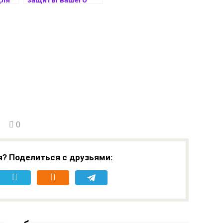
о
компьютера
ет
ьнос
неса
0
я? Поделиться с друзьями: