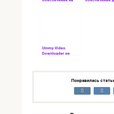
заказ
учета рабочег
времени и
мониторинга
сотрудников
которое мож
повысить
производител
ть вашего биз
Ummy Video
Downloader не
работает: решение
проблем и
альтернативы
Понравилась стать