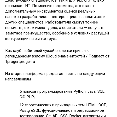
действующих специалистов, так и для тех, кто только
осваивает ИТ. По мнению ведомства, это станет
дополнительным инструментом оценки реальных
навыков разработчиков, тестировщиков, аналитиков и
других специалистов. Работодатели смогут точнее
понимать, с кем имеют дело, а соискатели — получать
заметное преимущество, особенно в условиях растущей
конкуренции на рынке труда.
Как клуб любителей чужой оголенки привел к
легендарному взлому iCloud знаменитостей / Подкаст от
Tprogertproger.ru
На старте платформа предлагает тесты по следующим
направлениям:
5 языков программирования: Python, Java, SQL,
C#, PHP;
12 теоретических и прикладных тем: HTML, ООП,
PostgreSQL, функциональное и регрессионное
тестирование, Git, API, CSS, Docker, алгоритмы и