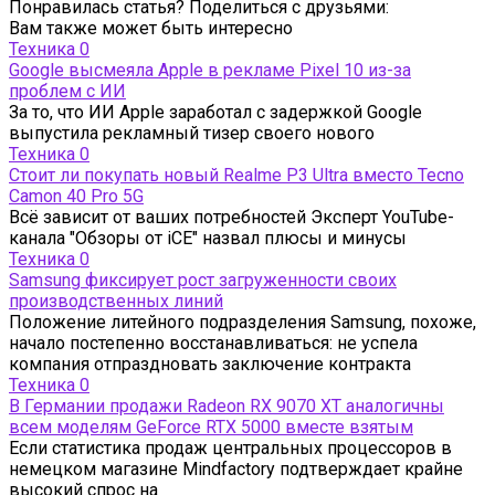
Понравилась статья? Поделиться с друзьями:
Вам также может быть интересно
Техника
0
Google высмеяла Apple в рекламе Pixel 10 из-за
проблем с ИИ
За то, что ИИ Apple заработал с задержкой Google
выпустила рекламный тизер своего нового
Техника
0
Стоит ли покупать новый Realme P3 Ultra вместо Tecno
Camon 40 Pro 5G
Всё зависит от ваших потребностей Эксперт YouTube-
канала "Обзоры от iCE" назвал плюсы и минусы
Техника
0
Samsung фиксирует рост загруженности своих
производственных линий
Положение литейного подразделения Samsung, похоже,
начало постепенно восстанавливаться: не успела
компания отпраздновать заключение контракта
Техника
0
В Германии продажи Radeon RX 9070 XT аналогичны
всем моделям GeForce RTX 5000 вместе взятым
Если статистика продаж центральных процессоров в
немецком магазине Mindfactory подтверждает крайне
высокий спрос на