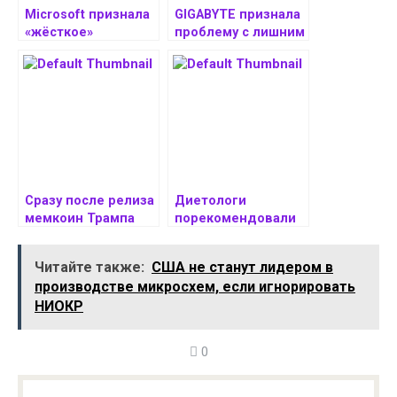
Microsoft признала
GIGABYTE признала
«жёсткое»
проблему с лишним
замедление
термогелем в
Проводника после
видеокартах
очередного
GeForce RTX 5000
обновления
Сразу после релиза
Диетологи
мемкоин Трампа
порекомендовали
взлетел до $22,20 и
при низком
капитализация в
давлении
Читайте также:
США не станут лидером в
$4,3 млрд
завтракать почти
производстве микросхем, если игнорировать
сразу после
НИОКР
пробуждения
0