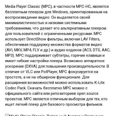
Media Player Classic (MPC), в частности MPC-HC, является
бесплатным плеером для Windows, ориентированным на
воспроизведение видео. Он выделяется своей
минималистичностью и низкими системными
требованиями, что делает его альтернативным плеером
для пользователей с ограниченными ресурсами. MPC
использует DirectShow фильтры, включая LAV Filters,
обеспечивая поддержку множества форматов видео
(AVI, MKV, MP4, FLV и др.) и аудио кодеков (AC3, DTS, AAC,
MP3). MPC поддерживает субтитры, горячие клавиши и
имеет гибкие настройки плеера. Возможно аппаратное
ускорение (DXVA) для повышения производительности. В
отличие от VLC или PotPlayer, MPC фокусируется на
простоте, а не на обширном функционале. Для
расширения возможностей можно использовать K-Lite
Codec Pack. Скачать бесплатно MPC можно с
официального сайта или репозиториев open source
проектов. MPC является отличным выбором для тех, кто
ищет легкий плеер для базового просмотра фильмов.