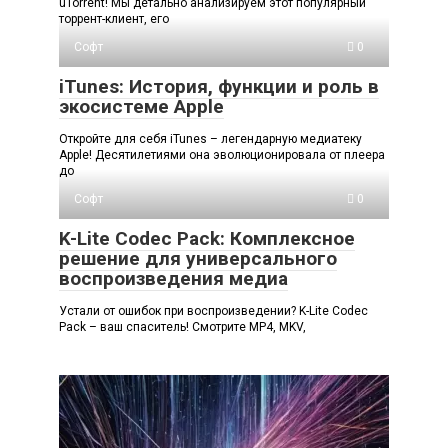
uTorrent! Мы детально анализируем этот популярный
торрент-клиент, его
Софт
0
iTunes: История, функции и роль в
экосистеме Apple
Откройте для себя iTunes – легендарную медиатеку
Apple! Десятилетиями она эволюционировала от плеера
до
Софт
0
K-Lite Codec Pack: Комплексное
решение для универсального
воспроизведения медиа
Устали от ошибок при воспроизведении? K-Lite Codec
Pack – ваш спаситель! Смотрите MP4, MKV,