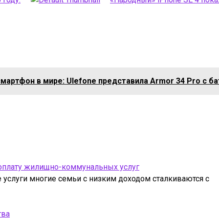
артфон в мире: Ulefone представила Armor 34 Pro с ба
 оплату жилищно-коммунальных услуг
услуги многие семьи с низким доходом сталкиваются с
тва