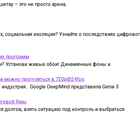
етау – это не просто арена,
ах, социальная изоляция? Узнайте о последствиях цифрово
их программ
ми? Установи живые обои! Динамичные фоны и
рым можно прогуляться в 720p@24fps
индустрия… Google DeepMind представила Genie 3
лговой Ямы
ся долгов, взять ситуацию под контроль и выбраться