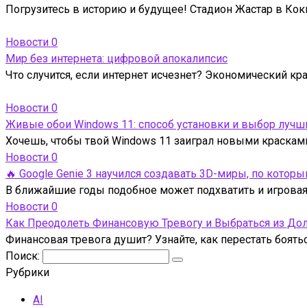
Погрузитесь в историю и будущее! Стадион Жастар в Кокш
Новости
0
Мир без интернета: цифровой апокалипсис
Что случится, если интернет исчезнет? Экономический кр
Новости
0
Живые обои Windows 11: способ установки и выбор лучш
Хочешь, чтобы твой Windows 11 заиграл новыми краска
Новости
0
🔥 Google Genie 3 научился создавать 3D-миры, по кото
В ближайшие годы подобное может подхватить и игровая 
Новости
0
Как Преодолеть Финансовую Тревогу и Выбраться из До
Финансовая тревога душит? Узнайте, как перестать боять
Поиск:
Рубрики
AI