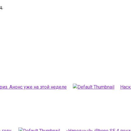
ц.
из. Анонс уже на этой неделе
Наск
 году.
«Народный» iPhone SE 4 пок