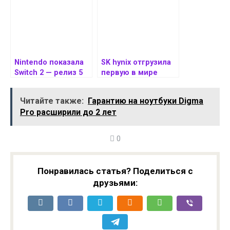
Nintendo показала
SK hynix отгрузила
Switch 2 — релиз 5
первую в мире
июня, 4K, новые
партию памяти
Joy-Con и
HBM4
Читайте также:
Гарантию на ноутбуки Digma
поддержка старых
Pro расширили до 2 лет
игр
0
Понравилась статья? Поделиться с
друзьями: