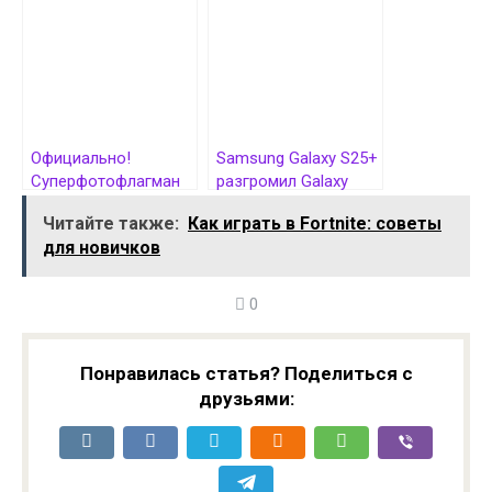
качество камер
Официально!
Samsung Galaxy S25+
Суперфотофлагман
разгромил Galaxy
Xiaomi 15 Ultra
S24+ и Xiaomi 14 Ultra
Читайте также:
Как играть в Fortnite: советы
дебютирует в
в тесте
для новичков
феврале 2025
автономности
0
Понравилась статья? Поделиться с
друзьями: