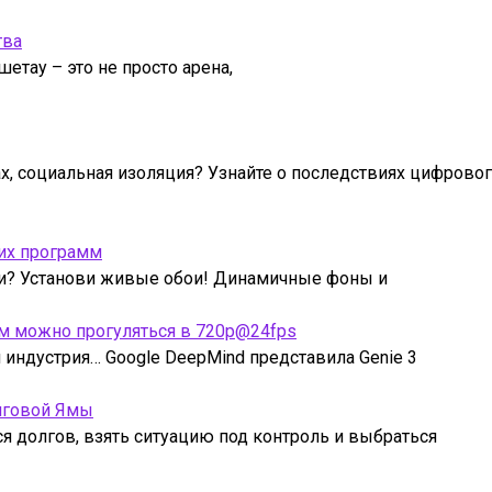
тва
етау – это не просто арена,
ах, социальная изоляция? Узнайте о последствиях цифрово
их программ
ми? Установи живые обои! Динамичные фоны и
рым можно прогуляться в 720p@24fps
индустрия… Google DeepMind представила Genie 3
лговой Ямы
ся долгов, взять ситуацию под контроль и выбраться