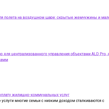
для полета на воздушном шаре: скрытые жемчужины и ма
 для централизованного управления объектами ALD Pro, 
рамм
 оплату жилищно-коммунальных услуг
услуги многие семьи с низким доходом сталкиваются с