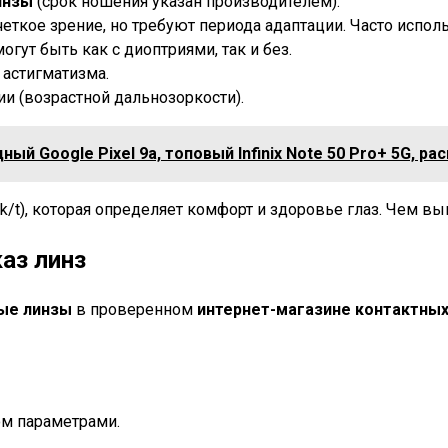
инзы
(срок ношения указан производителем).
еткое зрение, но требуют периода адаптации. Часто испо
огут быть как с диоптриями, так и без.
астигматизма.
и (возрастной дальнозоркости).
ый Google Pixel 9a, топовый Infinix Note 50 Pro+ 5G, р
k/t), которая определяет комфорт и здоровье глаз. Чем вы
каз линз
ные линзы
в проверенном
интернет-магазине контактных
ом параметрами.