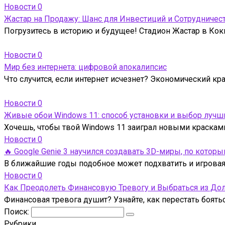
Новости
0
Жастар на Продажу: Шанс для Инвестиций и Сотрудничес
Погрузитесь в историю и будущее! Стадион Жастар в Кокш
Новости
0
Мир без интернета: цифровой апокалипсис
Что случится, если интернет исчезнет? Экономический кр
Новости
0
Живые обои Windows 11: способ установки и выбор лучш
Хочешь, чтобы твой Windows 11 заиграл новыми краска
Новости
0
🔥 Google Genie 3 научился создавать 3D-миры, по кото
В ближайшие годы подобное может подхватить и игровая 
Новости
0
Как Преодолеть Финансовую Тревогу и Выбраться из До
Финансовая тревога душит? Узнайте, как перестать боять
Поиск:
Рубрики