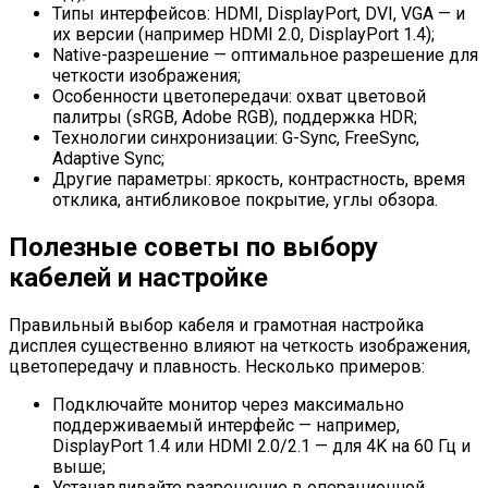
Типы интерфейсов: HDMI, DisplayPort, DVI, VGA — и
их версии (например HDMI 2.0, DisplayPort 1.4);
Native-разрешение — оптимальное разрешение для
четкости изображения;
Особенности цветопередачи: охват цветовой
палитры (sRGB, Adobe RGB), поддержка HDR;
Технологии синхронизации: G-Sync, FreeSync,
Adaptive Sync;
Другие параметры: яркость, контрастность, время
отклика, антибликовое покрытие, углы обзора.
Полезные советы по выбору
кабелей и настройке
Правильный выбор кабеля и грамотная настройка
дисплея существенно влияют на четкость изображения,
цветопередачу и плавность. Несколько примеров:
Подключайте монитор через максимально
поддерживаемый интерфейс — например,
DisplayPort 1.4 или HDMI 2.0/2.1 — для 4K на 60 Гц и
выше;
Устанавливайте разрешение в операционной