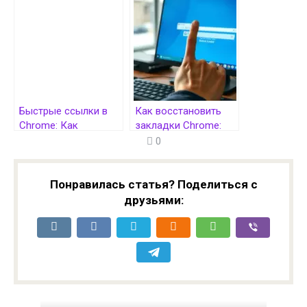
способ организации
веб-страниц
Быстрые ссылки в
Как восстановить
Chrome: Как
закладки Chrome:
добавить и
пошаговое
0
эффективно
руководство
использовать
закладки
Понравилась статья? Поделиться с
друзьями: