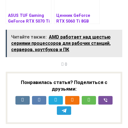
ASUS TUF Gaming
Ценник GeForce
GeForce RTX 5070 Ti
RTX 5060 Ti 8GB
BTF получила
опустился заметно
съёмный адаптер
ниже
Читайте также:
AMD работает над шестью
GC-HPWR
рекомендованного
сериями процессоров для рабочих станций,
значения
серверов, ноутбуков и ПК
0
Понравилась статья? Поделиться с
друзьями: