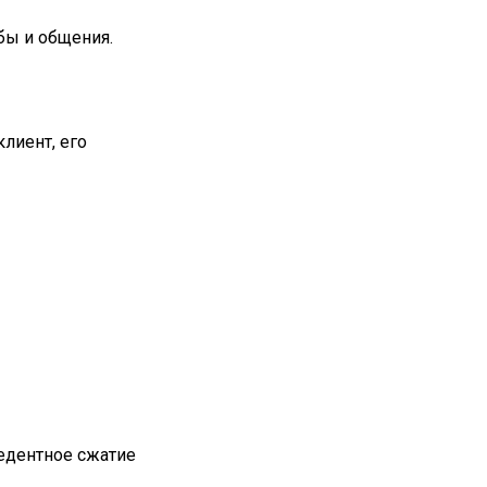
бы и общения.
лиент, его
едентное сжатие