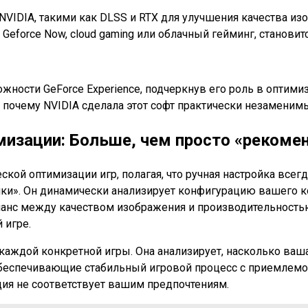
VIDIA, такими как DLSS и RTX для улучшения качества изо
 Geforce Now, cloud gaming или облачный гейминг, станови
сти GeForce Experience, подчеркнув его роль в оптимиза
, почему NVIDIA сделала этот софт практически незаменим
изации: Больше, чем просто «рекоме
кой оптимизации игр, полагая, что ручная настройка всегда
ки». Он динамически анализирует конфигурацию вашего к
анс между качеством изображения и производительностью
 игре.
 каждой конкретной игры. Она анализирует, насколько ва
беспечивающие стабильный игровой процесс с приемлемой
ция не соответствует вашим предпочтениям.