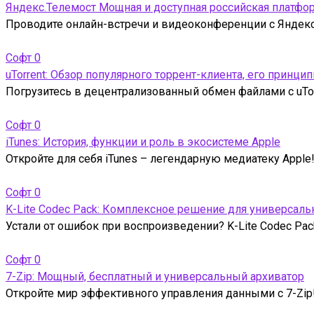
Яндекс.Телемост Мощная и доступная российская платф
Проводите онлайн-встречи и видеоконференции с Яндекс
Софт
0
uTorrent: Обзор популярного торрент-клиента, его принци
Погрузитесь в децентрализованный обмен файлами с uTor
Софт
0
iTunes: История, функции и роль в экосистеме Apple
Откройте для себя iTunes – легендарную медиатеку Appl
Софт
0
K-Lite Codec Pack: Комплексное решение для универсал
Устали от ошибок при воспроизведении? K-Lite Codec Pac
Софт
0
7-Zip: Мощный, бесплатный и универсальный архиватор
Откройте мир эффективного управления данными с 7-Zip