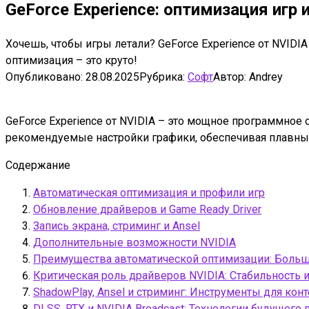
GeForce Experience: оптимизация игр
Хочешь, чтобы игры летали? GeForce Experience от NVID
оптимизация – это круто!
Опубликовано:
28.08.2025
Рубрика:
Софт
Автор:
Andrey
GeForce Experience от NVIDIA – это мощное программное
рекомендуемые настройки графики, обеспечивая плавный
Содержание
Автоматическая оптимизация и профили игр
Обновление драйверов и Game Ready Driver
Запись экрана, стриминг и Ansel
Дополнительные возможности NVIDIA
Преимущества автоматической оптимизации: Больш
Критическая роль драйверов NVIDIA: Стабильность 
ShadowPlay, Ansel и стриминг: Инструменты для кон
DLSS, RTX и NVIDIA Broadcast: Технологии будущего 