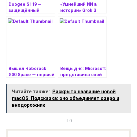
Doogee S119 —
«Умнейший ИИ в
защищённый
истории» Grok 3
смартфон с двумя
представлен
экранами, камерой
официально — Маск
108 Мп и
обещает
аккумулятором на
революцию
10 200 мАч
официально
представлен
Вышел Roborock
Вещь дня: Microsoft
G30 Space — первый
представила свой
робот-пылесос с
первый квантовый
роботизированной
процессор Majorana
Читайте также:
Раскрыто название новой
рукой, который
1
macOS. Подсказка: оно объединяет озеро и
можно купить
внедорожник
0