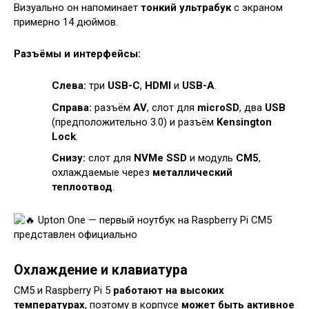
Визуально он напоминает
тонкий ультрабук
с экраном
примерно 14 дюймов.
Разъёмы и интерфейсы:
Слева:
три
USB-C
,
HDMI
и
USB-A
.
Справа:
разъём
AV
, слот для
microSD
, два
USB
(предположительно 3.0) и разъём
Kensington
Lock
.
Снизу:
слот для
NVMe SSD
и модуль
CM5
,
охлаждаемые через
металлический
теплоотвод
.
Охлаждение и клавиатура
CM5 и Raspberry Pi 5
работают на высоких
температурах
, поэтому в корпусе
может быть активное