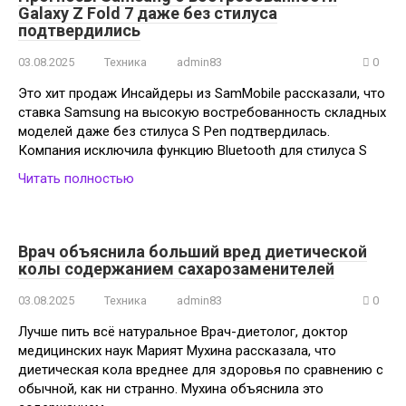
Galaxy Z Fold 7 даже без стилуса
подтвердились
03.08.2025
Техника
admin83
0
Это хит продаж Инсайдеры из SamMobile рассказали, что
ставка Samsung на высокую востребованность складных
моделей даже без стилуса S Pen подтвердилась.
Компания исключила функцию Bluetooth для стилуса S
Читать полностью
Врач объяснила больший вред диетической
колы содержанием сахарозаменителей
03.08.2025
Техника
admin83
0
Лучше пить всё натуральное Врач-диетолог, доктор
медицинских наук Марият Мухина рассказала, что
диетическая кола вреднее для здоровья по сравнению с
обычной, как ни странно. Мухина объяснила это